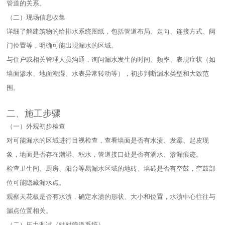
管道的关系。​
（二）现场信息收集​
详细了解建筑物的给排水系统图纸，包括管道布局、走向、连接方式、阀
门位置等，明确可能出现漏水的区域。​
与住户或相关管理人员沟通，询问漏水发生的时间、频率、表现症状（如
墙面渗水、地面潮湿、水表异常转动等），初步判断漏水类型和大致范
围。​
二、施工步骤​
（一）外观初步检查​
对可能漏水的区域进行目视检查，查看墙面是否有水渍、发霉、起皮现
象，地面是否存在潮湿、积水，管道接口处是否有滴水、渗漏痕迹。​
检查卫生间、厨房、阳台等易漏水区域的地砖、墙砖是否有空鼓，空鼓部
位可能隐藏漏水点。​
观察天花板是否有水渍，确定水渍的形状、大小和位置，水渍中心往往与
漏点位置相关。​
（二）压力测试（针对管道系统）​