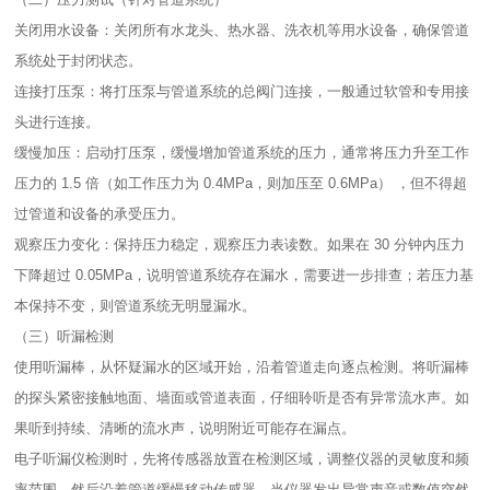
关闭用水设备：关闭所有水龙头、热水器、洗衣机等用水设备，确保管道
系统处于封闭状态。​
连接打压泵：将打压泵与管道系统的总阀门连接，一般通过软管和专用接
头进行连接。​
缓慢加压：启动打压泵，缓慢增加管道系统的压力，通常将压力升至工作
压力的 1.5 倍（如工作压力为 0.4MPa，则加压至 0.6MPa） ，但不得超
过管道和设备的承受压力。​
观察压力变化：保持压力稳定，观察压力表读数。如果在 30 分钟内压力
下降超过 0.05MPa，说明管道系统存在漏水，需要进一步排查；若压力基
本保持不变，则管道系统无明显漏水。​
（三）听漏检测​
使用听漏棒，从怀疑漏水的区域开始，沿着管道走向逐点检测。将听漏棒
的探头紧密接触地面、墙面或管道表面，仔细聆听是否有异常流水声。如
果听到持续、清晰的流水声，说明附近可能存在漏点。​
电子听漏仪检测时，先将传感器放置在检测区域，调整仪器的灵敏度和频
率范围。然后沿着管道缓慢移动传感器，当仪器发出异常声音或数值突然